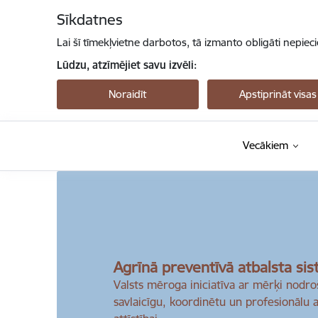
Pāriet uz lapas saturu
Sīkdatnes
Lai šī tīmekļvietne darbotos, tā izmanto obligāti nepiec
Lūdzu, atzīmējiet savu izvēli:
Noraidīt
Apstiprināt visas
Vecākiem
Bērns aug
Agrīnā preventīvā atbalsta si
Valsts mēroga iniciatīva ar mērķi nodr
savlaicīgu, koordinētu un profesionālu a