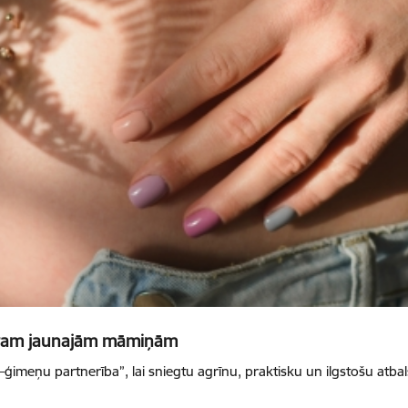
lstam jaunajām māmiņām
ģimeņu partnerība”, lai sniegtu agrīnu, praktisku un ilgstošu atb