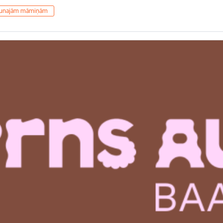
jaunajām māmiņām