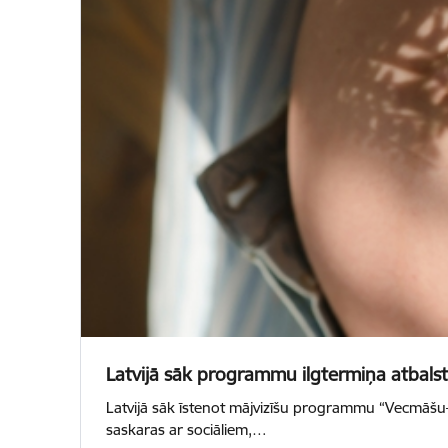
Latvijā sāk programmu ilgtermiņa atba
Latvijā sāk īstenot mājvizīšu programmu “Vecmāšu–
saskaras ar sociāliem,…