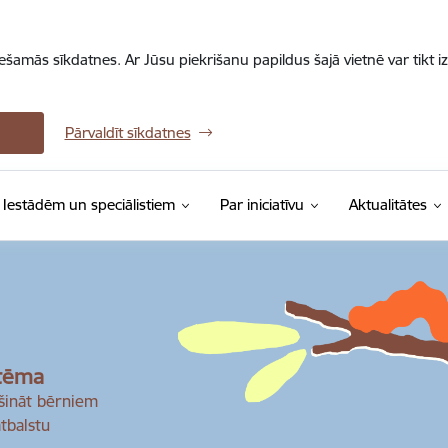
iešamās sīkdatnes. Ar Jūsu piekrišanu papildus šajā vietnē var tikt i
Pārvaldīt sīkdatnes
Iestādēm un speciālistiem
Par iniciatīvu
Aktualitātes
stēma
ošināt bērniem
tbalstu