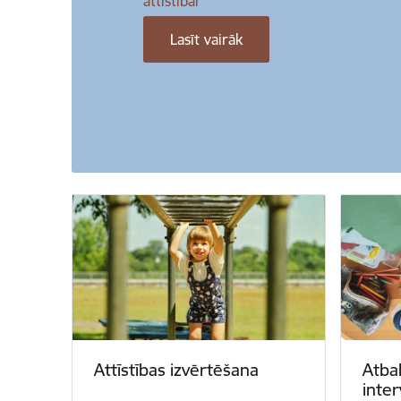
attīstībai
Lasīt vairāk
Attīstības izvērtēšana
Atba
inte