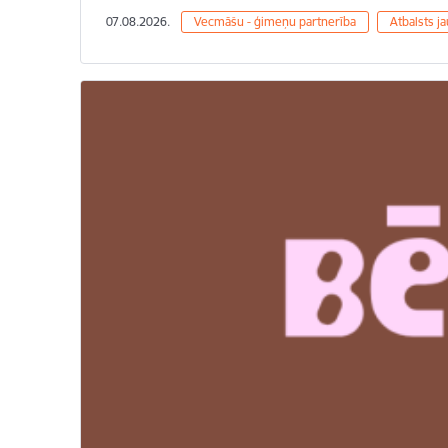
07.08.2026.
Vecmāšu - ģimeņu partnerība
Atbalsts 