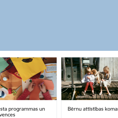
lsta programmas un
Bērnu attīstības kom
rvences