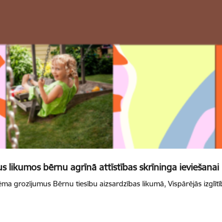
s likumos bērnu agrīnā attīstības skrīninga ieviešanai
ēma grozījumus Bērnu tiesību aizsardzības likumā, Vispārējās izglītī