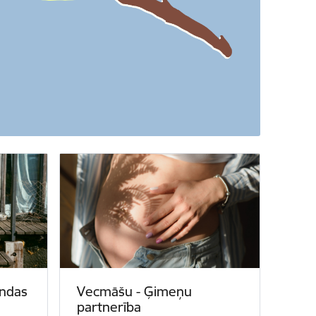
andas
Vecmāšu - Ģimeņu
partnerība