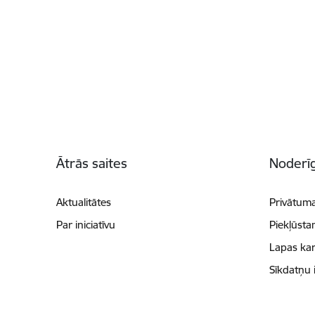
Kājene
Ātrās saites
Noderīg
Aktualitātes
Privātuma
Par iniciatīvu
Piekļūsta
Lapas kar
Sīkdatņu 