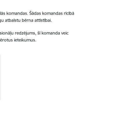
nālās komandas. Šādas komandas rīcībā
u atbalstu bērna attīstībai.
esionāļu redzējums, šī komanda veic
mērotus ieteikumus.