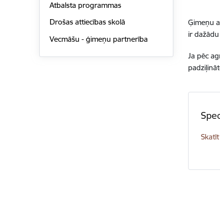
Atbalsta programmas
Drošas attiecības skolā
Ģimeņu at
ir dažādu 
Vecmāšu - ģimeņu partnerība
Ja pēc ag
padziļinā
Spec
Skatīt