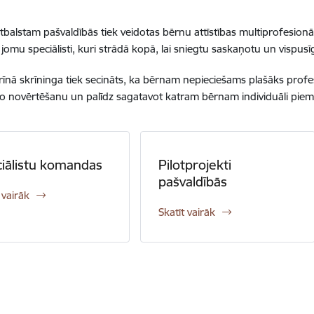
balstam pašvaldībās tiek veidotas bērnu attīstības multiprofesio
jomu speciālisti, kuri strādā kopā, lai sniegtu saskaņotu un vispusīg
rīnā skrīninga tiek secināts, ka bērnam nepieciešams plašāks prof
to novērtēšanu un palīdz sagatavot katram bērnam individuāli pie
iālistu komandas
Pilotprojekti
pašvaldībās
 vairāk
Skatīt vairāk