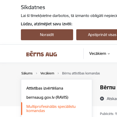
Pāriet uz lapas saturu
Sīkdatnes
Lai šī tīmekļvietne darbotos, tā izmanto obligāti nepiec
Lūdzu, atzīmējiet savu izvēli:
Noraidīt
Apstiprināt visas
Vecākiem
Sākums
Vecākiem
Bērnu attīstības komandas
Bērnu 
Attīstības izvērtēšana
bernsaug.gov.lv (RAVIS)
Atska
Multiprofesinālās speciālistu
komandas
Publicēts: 