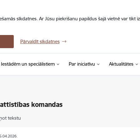
iešamās sīkdatnes. Ar Jūsu piekrišanu papildus šajā vietnē var tikt i
Pārvaldīt sīkdatnes
Iestādēm un speciālistiem
Par iniciatīvu
Aktualitātes
attīstības komandas
ņot tekstu
15.04.2026.