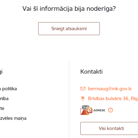
Vai šī informācija bija noderīga?
Sniegt atsauksmi
i
Kontakti
E-pasts:
 politika
bernsaug@mk.gov.lv
mība
Brīvības bulvāris 36, Rī
te
izvēles maiņa
Visi kontakti