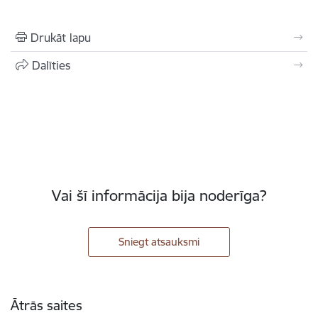
Drukāt lapu
Dalīties
Vai šī informācija bija noderīga?
Sniegt atsauksmi
Kājene
Ātrās saites