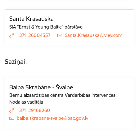
Santa Krasauska
SIA “Ernst & Young Baltic” pārstāve
+371 26004557
E-pasts:
Santa.Krasauska@lv.ey.com
Saziņai:
Baiba Skrabāne - Švalbe
Bērnu aizsardzības centra Vardarbības intervences
Nodaļas vadītāja
+371 29168260
E-pasts:
baiba.skrabane-svalbe@bac.gov.lv