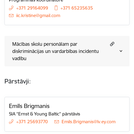
+371 29164099
+371 65235635
E-pasts:
iic.kristine@gmail.com
Mācības skolu personālam par
diskriminācijas un vardarbības incidentu
vadību
Pārstāvji:
Emīls Brigmanis
SIA “Ernst & Young Baltic” pārstāvis
+371 25693770
E-pasts:
Emils.Brigmanis@lv.ey.com