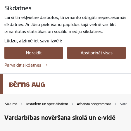
Pāriet uz lapas saturu
Sīkdatnes
Spied
lai meklētu
Enter
Lai šī tīmekļvietne darbotos, tā izmanto obligāti nepieciešamās
sīkdatnes. Ar Jūsu piekrišanu papildus šajā vietnē var tikt
izmantotas statistikas un sociālo mediju sīkdatnes.
Lūdzu, atzīmējiet savu izvēli:
Noraidīt
Apstiprināt visas
Pārvaldīt sīkdatnes
Sākums
Iestādēm un speciālistiem
Atbalsta programmas
Vardar
Vardarbības novēršana skolā un e-vidē