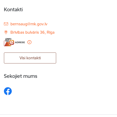
Kontakti
E-pasts:
bernsaug@mk.gov.lv
Brīvības bulvāris 36, Rīga
Visi kontakti
Sekojiet mums