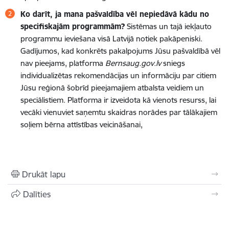
Ko darīt, ja mana pašvaldība vēl nepiedāvā kādu no
specifiskajām programmām?
Sistēmas un tajā iekļauto
programmu ieviešana visā Latvijā notiek pakāpeniski.
Gadījumos, kad konkrēts pakalpojums Jūsu pašvaldībā vēl
nav pieejams, platforma
Bernsaug.gov.lv
sniegs
individualizētas rekomendācijas un informāciju par citiem
Jūsu reģionā šobrīd pieejamajiem atbalsta veidiem un
speciālistiem. Platforma ir izveidota kā vienots resurss, lai
vecāki vienuviet saņemtu skaidras norādes par tālākajiem
soļiem bērna attīstības veicināšanai,
Drukāt lapu
Dalīties