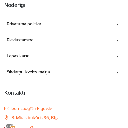
Noderīgi
Privātuma politika
Piekļūstamība
Lapas karte
Sīkdatņu izvēles maiņa
Kontakti
E-pasts:
bernsaug@mk.gov.lv
Brīvības bulvāris 36, Rīga