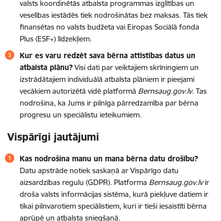
valsts koordinētās atbalsta programmas izglītības un
veselības iestādēs tiek nodrošinātas bez maksas. Tās tiek
finansētas no valsts budžeta vai Eiropas Sociālā fonda
Plus (ESF+) līdzekļiem.
Kur es varu redzēt sava bērna attīstības datus un
atbalsta plānu?
Visi dati par veiktajiem skrīningiem un
izstrādātajiem individuālā atbalsta plāniem ir pieejami
vecākiem autorizētā vidē platformā
Bernsaug.gov.lv
. Tas
nodrošina, ka Jums ir pilnīga pārredzamība par bērna
progresu un speciālistu ieteikumiem.
Vispārīgi jautājumi
Kas nodrošina manu un mana bērna datu drošību?
Datu apstrāde notiek saskaņā ar Vispārīgo datu
aizsardzības regulu (GDPR). Platforma
Bernsaug.gov.lv
ir
droša valsts informācijas sistēma, kurā piekļuve datiem ir
tikai pilnvarotiem speciālistiem, kuri ir tieši iesaistīti bērna
aprūpē un atbalsta sniegšanā.