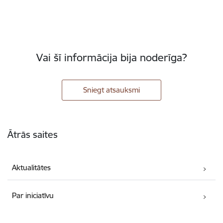
Vai šī informācija bija noderīga?
Sniegt atsauksmi
Kājene
Ātrās saites
Aktualitātes
Par iniciatīvu