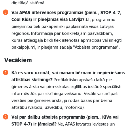
digitālajā sistēmā.
Vai APAS intervences programmas (piem., STOP 4–7,
Cool Kids) ir pieejamas visā Latvijā?
Jā, programmu
pieejamība tiek pakāpeniski paplašināta visos Latvijas
reģionos. Informācija par konkrētajām pašvaldībām,
kurās attiecīgajā brīdī tiek īstenotas apmācības vai sniegti
pakalpojumi, ir pieejama sadaļā "Atbalsta programmas".
Vecākiem
Kā es varu uzzināt, vai manam bērnam ir nepieciešams
attīstības skrīnings?
Profilaktisko apskašu laikā pie
ģimenes ārsta vai pirmsskolas izglītības iestādē speciālisti
informēs Jūs par skrīninga veikšanu. Vecāki var arī paši
vērsties pie ģimenes ārsta, ja rodas bažas par bērna
attīstību (valodu, uzvedību, motoriku).
Vai par dalību atbalsta programmās (piem., KiVa vai
STOP 4-7) ir jāmaksā?
Nē, APAS ietvaros ieviestās un