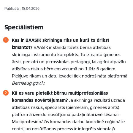
Publicēts: 15.04.2026.
Speciālistiem
Kas ir BAASIK skrīninga rīks un kurš to drīkst
izmantot?
BAASIK ir standartizēts bērna attīstības
skrīninga instrumentu komplekts. To izmanto ģimenes
ārsti, pediatri un pirmsskolas pedagogi, lai agrīni atpazītu
attīstības riskus bērniem vecumā no 1 līdz 6 gadiem.
Piekļuve rīkam un datu ievadei tiek nodrošināta platformā
Bernsaug.gov.lv
.
Kā es varu pieteikt bērnu multiprofesionālas
komandas novērtējumam?
Ja skrīninga rezultāti uzrāda
attīstības riskus, speciālists (piemēram, ģimenes ārsts)
platformā izveido nosūtījumu padziļinātai izvērtēšanai.
Multiprofesionālās komandas darbu koordinē reģionālie
centri, un nosūtīšanas process ir integrēts vienotajā