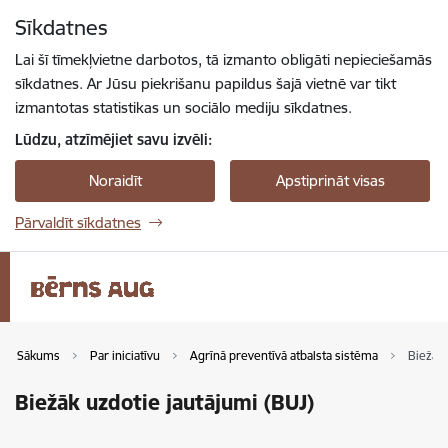
Pāriet uz lapas saturu
Sīkdatnes
Spied
lai meklētu
Enter
Lai šī tīmekļvietne darbotos, tā izmanto obligāti nepieciešamās
sīkdatnes. Ar Jūsu piekrišanu papildus šajā vietnē var tikt
izmantotas statistikas un sociālo mediju sīkdatnes.
Lūdzu, atzīmējiet savu izvēli:
Noraidīt
Apstiprināt visas
Pārvaldīt sīkdatnes
Sākums
Par iniciatīvu
Agrīnā preventīvā atbalsta sistēma
Biežāk 
Biežāk uzdotie jautājumi (BUJ)