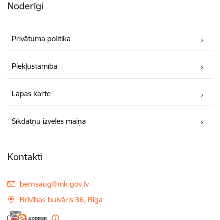
Noderīgi
Privātuma politika
Piekļūstamība
Lapas karte
Sīkdatņu izvēles maiņa
Kontakti
E-pasts:
bernsaug@mk.gov.lv
Brīvības bulvāris 36, Rīga