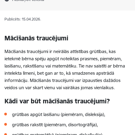
Publicēts: 15.04.2026.
Mācīšanās traucējumi
Mācīšanās traucējumi ir neirālās attīstības grūtības, kas
ietekmē bērna spēju apgūt noteiktas prasmes, piemēram,
lasīšanu, rakstīšanu vai matemātiku. Tie nav saistīti ar bērna
intelekta līmeni, bet gan ar to, kā smadzenes apstrādā
informāciju. Mācīšanās traucējumi var izpausties dažādos
veidos un var skart vienu vai vairākas jomas vienlaikus.
Kādi var būt mācīšanās traucējumi?
grūtības apgūt lasīšanu (piemēram, disleksija),
grūtības rakstīt (piemēram, disortogrāfija),
grūtības matemātikā (piemēram, diskalkulija),