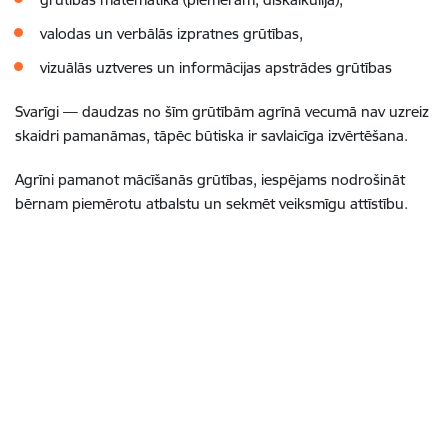
valodas un verbālās izpratnes grūtības,
vizuālās uztveres un informācijas apstrādes grūtības
Svarīgi — daudzas no šīm grūtībām agrīnā vecumā nav uzreiz
skaidri pamanāmas, tāpēc būtiska ir savlaicīga izvērtēšana.
Agrīni pamanot mācīšanās grūtības, iespējams nodrošināt
bērnam piemērotu atbalstu un sekmēt veiksmīgu attīstību.