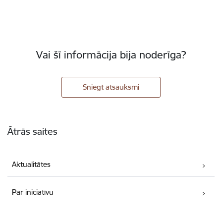
Vai šī informācija bija noderīga?
Sniegt atsauksmi
Kājene
Ātrās saites
Aktualitātes
Par iniciatīvu