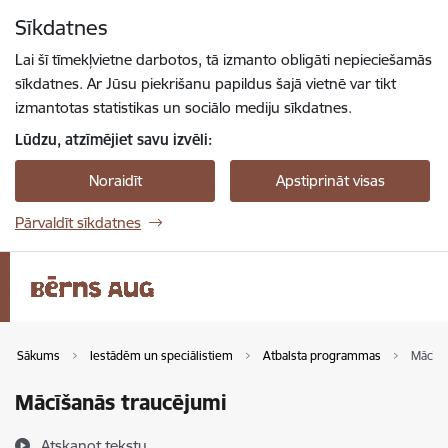
Pāriet uz lapas saturu
Sīkdatnes
Spied
lai meklētu
Enter
Lai šī tīmekļvietne darbotos, tā izmanto obligāti nepieciešamās
sīkdatnes. Ar Jūsu piekrišanu papildus šajā vietnē var tikt
izmantotas statistikas un sociālo mediju sīkdatnes.
Lūdzu, atzīmējiet savu izvēli:
Noraidīt
Apstiprināt visas
Pārvaldīt sīkdatnes
Sākums
Iestādēm un speciālistiem
Atbalsta programmas
Mācīša
Mācīšanās traucējumi
Atskaņot tekstu