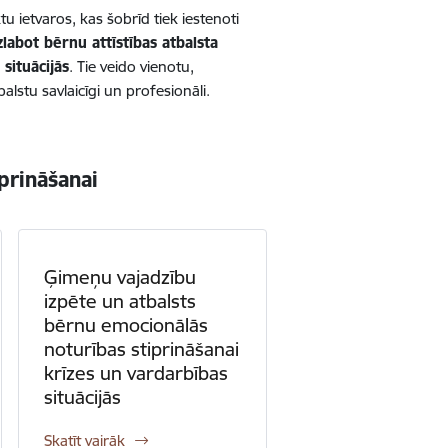
ktu ietvaros, kas šobrīd tiek iestenoti
zlabot bērnu attīstības atbalsta
situācijās
. Tie veido vienotu,
lstu savlaicīgi un profesionāli.
iprināšanai
Ģimeņu vajadzību
izpēte un atbalsts
bērnu emocionālās
noturības stiprināšanai
krīzes un vardarbības
situācijās
Skatīt vairāk