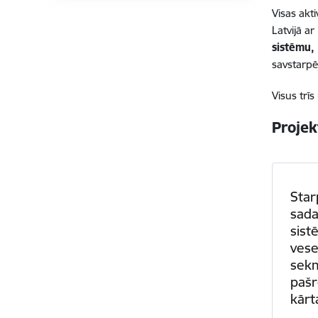
Visas akti
Latvijā ar
sistēmu, 
savstarpē
Visus trīs
Projek
Sta
sada
sist
vesel
sekm
pašre
kārt