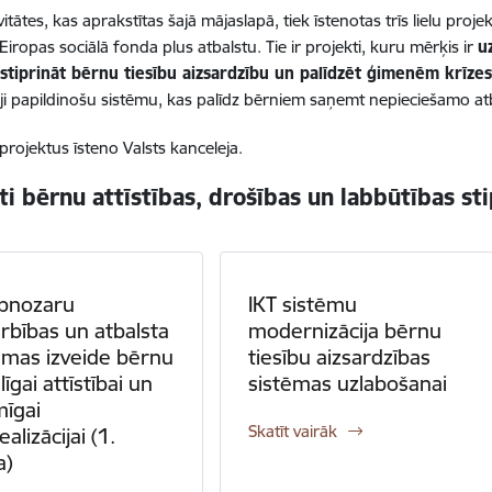
vitātes, kas aprakstītas šajā mājaslapā, tiek īstenotas trīs lielu proje
 Eiropas sociālā fonda plus atbalstu. Tie ir projekti, kuru mērķis ir
u
stiprināt bērnu tiesību aizsardzību un palīdzēt ģimenēm krīzes 
ji papildinošu sistēmu, kas palīdz bērniem saņemt nepieciešamo atba
 projektus īsteno Valsts kanceleja.
ti bērnu attīstības, drošības un labbūtības st
rpnozaru
IKT sistēmu
rbības un atbalsta
modernizācija bērnu
ēmas izveide bērnu
tiesību aizsardzības
īgai attīstībai un
sistēmas uzlabošanai
īgai
Skatīt vairāk
alizācijai (1.
a)