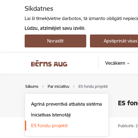
Pāriet uz lapas saturu
Sīkdatnes
Lai šī tīmekļvietne darbotos, tā izmanto obligāti nepiec
Lūdzu, atzīmējiet savu izvēli:
Noraidīt
Apstiprināt visas
Vecākiem
Sākums
Par iniciatīvu
ES fondu projekti
ES fon
Agrīnā preventīvā atbalsta sistēma
Iniciatīvas īstenotāji
ES fondu projekti
Publicēts: 