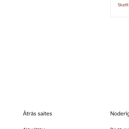
Skatīt
Kājene
Ātrās saites
Noderīg