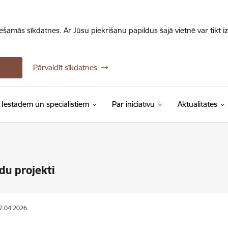
iešamās sīkdatnes. Ar Jūsu piekrišanu papildus šajā vietnē var tikt i
Pārvaldīt sīkdatnes
Iestādēm un speciālistiem
Par iniciatīvu
Aktualitātes
du projekti
27.04.2026.