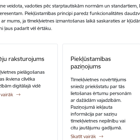
tne veidota, vadoties pēc starptautiskām normām un standartiem, 
teresentam. Piekļūstamības principi paredz funkcionalitātes daudz
s ar mums, ja tīmekļvietnes izmantošanas laikā saskaraties ar kļūdā
ni ļaus padarīt vēl ērtāku.
ēju raksturojums
Piekļūstamības
paziņojums
ļvietnes pielāgošanas
as ikviena cilvēka
Tīmekļvietnes novērtējums
zībām digitālajā vidē
sniedz priekšstatu par tās
lietošanas ērtumu personām
 vairāk
ar dažādām vajadzībām.
Paziņojumā iekļauta
informācija par saziņu
tīmekļvietnes nepilnību vai
citu jautājumu gadījumā.
Skatīt vairāk