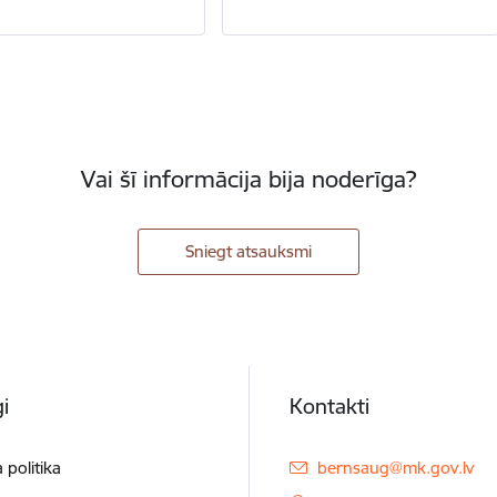
Vai šī informācija bija noderīga?
Sniegt atsauksmi
i
Kontakti
E-pasts:
 politika
bernsaug@mk.gov.lv