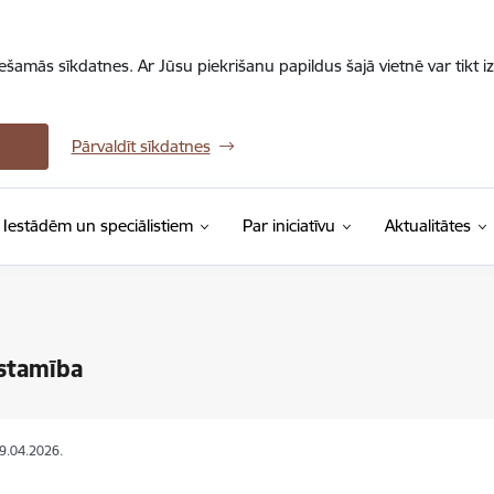
iešamās sīkdatnes. Ar Jūsu piekrišanu papildus šajā vietnē var tikt i
Pārvaldīt sīkdatnes
Iestādēm un speciālistiem
Par iniciatīvu
Aktualitātes
stamība
09.04.2026.