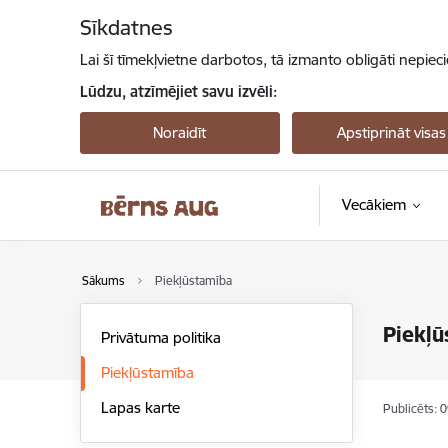
Pāriet uz lapas saturu
Sīkdatnes
Lai šī tīmekļvietne darbotos, tā izmanto obligāti nepiec
Lūdzu, atzīmējiet savu izvēli:
Noraidīt
Apstiprināt visas
Vecākiem
Sākums
Piekļūstamība
Piekļū
Privātuma politika
Piekļūstamība
Lapas karte
Publicēts: 