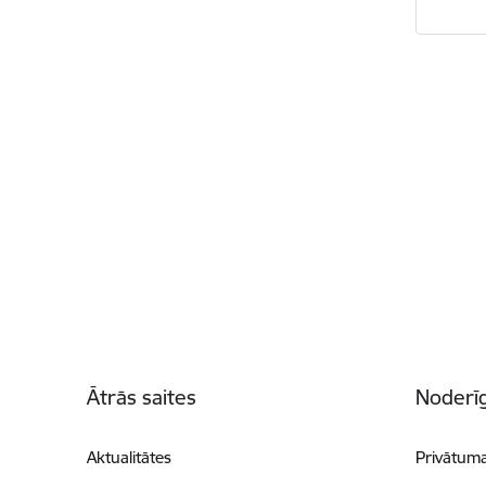
Kājene
Ātrās saites
Noderīg
Aktualitātes
Privātuma