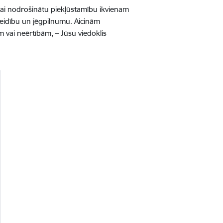
lai nodrošinātu piekļūstamību ikvienam
veidību un jēgpilnumu. Aicinām
m vai neērtībām, – Jūsu viedoklis