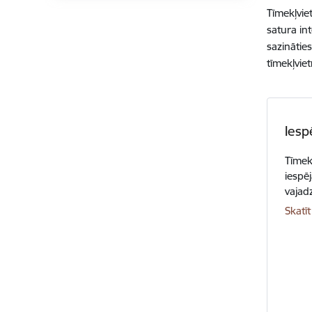
Tīmekļvie
satura in
sazinātie
tīmekļviet
Iesp
Tīmek
iespēj
vajad
Skatīt