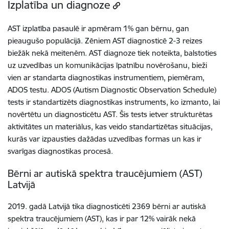
Izplatība un diagnoze
AST izplatība pasaulē ir apmēram 1% gan bērnu, gan
pieaugušo populācijā. Zēniem AST diagnosticē 2-3 reizes
biežāk nekā meitenēm. AST diagnoze tiek noteikta, balstoties
uz uzvedības un komunikācijas īpatnību novērošanu, bieži
vien ar standarta diagnostikas instrumentiem, piemēram,
ADOS testu. ADOS (Autism Diagnostic Observation Schedule)
tests ir standartizēts diagnostikas instruments, ko izmanto, lai
novērtētu un diagnosticētu AST. Šis tests ietver strukturētas
aktivitātes un materiālus, kas veido standartizētas situācijas,
kurās var izpausties dažādas uzvedības formas un kas ir
svarīgas diagnostikas procesā.
Bērni ar autiskā spektra traucējumiem (AST)
Latvijā
2019. gadā Latvijā tika diagnosticēti 2369 bērni ar autiskā
spektra traucējumiem (AST), kas ir par 12% vairāk nekā