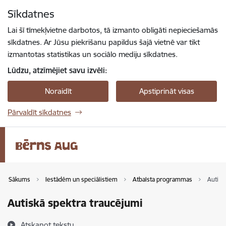
Pāriet uz lapas saturu
Sīkdatnes
Spied
lai meklētu
Enter
Lai šī tīmekļvietne darbotos, tā izmanto obligāti nepieciešamās
sīkdatnes. Ar Jūsu piekrišanu papildus šajā vietnē var tikt
izmantotas statistikas un sociālo mediju sīkdatnes.
Lūdzu, atzīmējiet savu izvēli:
Noraidīt
Apstiprināt visas
Pārvaldīt sīkdatnes
Sākums
Iestādēm un speciālistiem
Atbalsta programmas
Autisk
Autiskā spektra traucējumi
Atskaņot tekstu