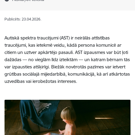
Publicēts: 23.04.2026.
Autiskā spektra traucējumi (AST) ir neirālās attīstības
traucējumi, kas ietekmē veidu, kādā persona komunicē ar
citiem un uztver apkārtējo pasauli. AST izpausmes var būt ļoti
dažādas — no vieglām līdz izteiktām — un katram bērnam tās
var izpausties atšķirīgi. Biežāk novērotās pazīmes var ietvert
grūtības sociālajā mijiedarbībā, komunikācijā, kā arī atkārtotas
uzvedības vai ierobežotas intereses.