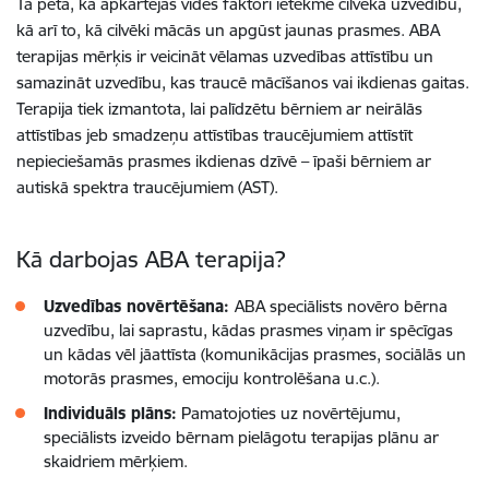
Tā pēta, kā apkārtējās vides faktori ietekmē cilvēka uzvedību,
kā arī to, kā cilvēki mācās un apgūst jaunas prasmes. ABA
terapijas mērķis ir veicināt vēlamas uzvedības attīstību un
samazināt uzvedību, kas traucē mācīšanos vai ikdienas gaitas.
Terapija tiek izmantota, lai palīdzētu bērniem ar neirālās
attīstības jeb smadzeņu attīstības traucējumiem attīstīt
nepieciešamās prasmes ikdienas dzīvē – īpaši bērniem ar
autiskā spektra traucējumiem (AST).
Kā darbojas ABA terapija?
Uzvedības novērtēšana:
ABA speciālists novēro bērna
uzvedību, lai saprastu, kādas prasmes viņam ir spēcīgas
un kādas vēl jāattīsta (komunikācijas prasmes, sociālās un
motorās prasmes, emociju kontrolēšana u.c.).
Individuāls plāns:
Pamatojoties uz novērtējumu,
speciālists izveido bērnam pielāgotu terapijas plānu ar
skaidriem mērķiem.