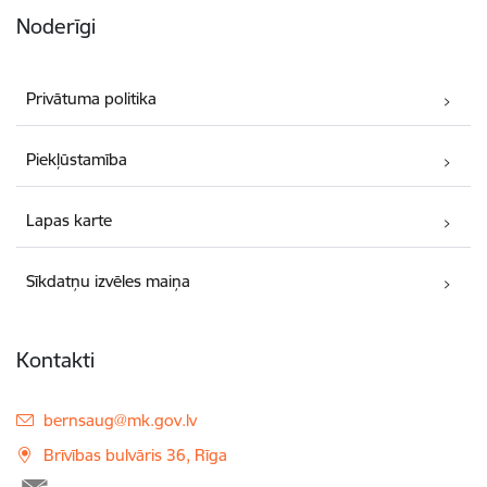
Noderīgi
Privātuma politika
Piekļūstamība
Lapas karte
Sīkdatņu izvēles maiņa
Kontakti
E-pasts:
bernsaug@mk.gov.lv
Brīvības bulvāris 36, Rīga