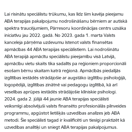
Lai risinātu speciālistu trūkumu, kas līdz šim kavēja pieejamu
ABA terapijas pakalpojumu nodrošināšanu bērniem ar autiskā
spektra traucējumiem, Pārresoru koordinācijas centrs uzsāka
iniciatīvu jau 2022. gadā. No 2023. gada 1. marta Valsts
kanceleja pārņēma uzdevumu īstenot valsts finansētas
apmācības 44 ABA terapijas speciālistiem. Lai nodrošinātu
ABA terapijā apmācītu speciālistu pieejamību visā Latvijā,
apmācību vietu skaits tika sadalīts pa reģioniem proporcionāli
esošam bērnu skaitam katrā reģionā. Apmācībās piedalījās
izglītības iestādēs strādājošie ar augstāko izglītību psiholoģijā,
logopēdijā, izglītības zinātnē vai pedagogu izglītībā, kā arī
veselības aprūpes iestādēs strādājošie klīniskie psihologi.
2024. gada 2. jūlijā 44 jaunie ABA terapijas speciālisti
veiksmīgi absolvējuši valsts finansēto profesionālās pilnveides
programmu, apgūstot lietišķās uzvedības analīzes jeb ABA
metodi. Šie speciālisti tagad ir kvalificēti un tiesīgi praktizēt kā
uzvedības analītiķi un sniegt ABA terapijas pakalpojumus.