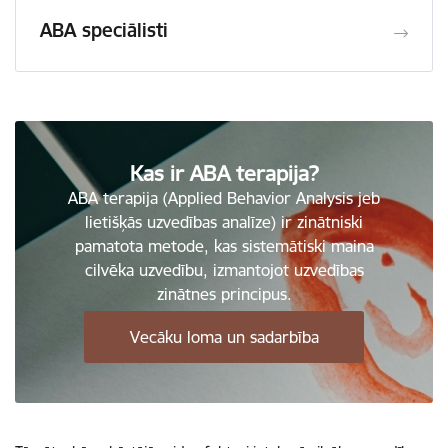
ABA speciālisti
Kas ir ABA terapija?
ABA terapija (Applied Behavior Analysis jeb
lietišķās uzvedības analīze) ir zinātniski
pamatota metode, kas sistemātiski maina
cilvēka uzvedību, izmantojot uzvedības
zinātnes principus.
Vecāku loma un sadarbība