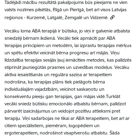
Tādējādi mācību rezultātā pakalpojums būs pieejams ne vien
valsts nozīmes pilsētās, Rīgā un Pierīgā, bet arī visos Latvijas
reģionos - Kurzemē, Latgalē, Zemgalē un Vidzemē.
Vecāku loma ABA terapijā ir būtiska, jo viņi ir galvenie atbalsta
sniedzēji bērnam ikdienā. Vecāki tiek apmācīti par ABA
terapijas principiem un metodēm, lai izprastu terapijas mērķus
un spētu efektīvi veicināt bērna progresu arī mājās. Viņu
līdzdalība terapijas sesijās ļauj iemācīties metodes, kas palīdzēs
stiprināt jauniegūtās prasmes un uzvedības modeļus. Vecāku
aktīva iesaistīšanās un regulāra saziņa ar terapeitiem
nodrošina, ka terapijas plāns tiek pielāgots bērna
individuālajām vajadzībām, veicinot saskaņotu un
konsekventu pieeju gan terapijas, gan mājas vidē.Turklāt
vecāki sniedz būtisku emocionālo atbalstu bērnam, palīdzot
pārvarēt izaicinājumus un veidojot pozitīvu attieksmi pret
terapiju. Viņi sadarbojas ne tikai ar ABA terapeitiem, bet arī ar
citiem speciālistiem, piemēram, logopēdiem un
ergoterapeitiem, nodrošinot visaptverošu atbalstu. Šāda