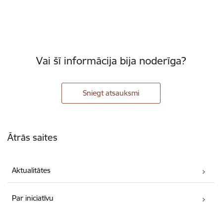
Vai šī informācija bija noderīga?
Sniegt atsauksmi
Kājene
Ātrās saites
Aktualitātes
Par iniciatīvu