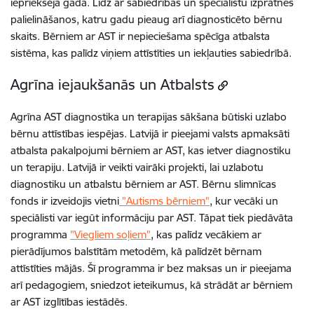
iepriekšējā gadā. Līdz ar sabiedrības un speciālistu izpratnes
palielināšanos, katru gadu pieaug arī diagnosticēto bērnu
skaits. Bērniem ar AST ir nepieciešama spēcīga atbalsta
sistēma, kas palīdz viņiem attīstīties un iekļauties sabiedrībā.
Agrīna iejaukšanās un Atbalsts
Agrīna AST diagnostika un terapijas sākšana būtiski uzlabo
bērnu attīstības iespējas. Latvijā ir pieejami valsts apmaksāti
atbalsta pakalpojumi bērniem ar AST, kas ietver diagnostiku
un terapiju. Latvijā ir veikti vairāki projekti, lai uzlabotu
diagnostiku un atbalstu bērniem ar AST. Bērnu slimnīcas
fonds ir izveidojis vietni
"Autisms bērniem"
, kur vecāki un
speciālisti var iegūt informāciju par AST. Tāpat tiek piedāvāta
programma
"Viegliem soļiem"
, kas palīdz vecākiem ar
pierādījumos balstītām metodēm, kā palīdzēt bērnam
attīstīties mājās. Šī programma ir bez maksas un ir pieejama
arī pedagogiem, sniedzot ieteikumus, kā strādāt ar bērniem
ar AST izglītības iestādēs.