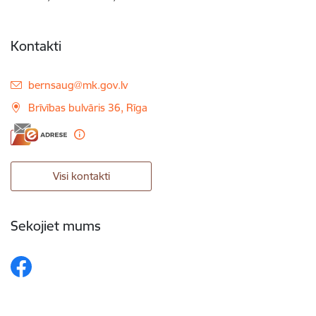
Kontakti
E-pasts:
bernsaug@mk.gov.lv
Brīvības bulvāris 36, Rīga
Visi kontakti
Sekojiet mums