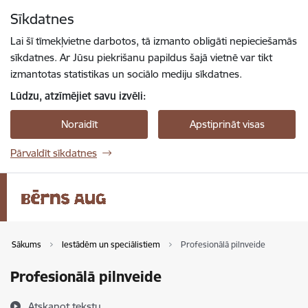
Pāriet uz lapas saturu
Sīkdatnes
Spied
lai meklētu
Enter
Lai šī tīmekļvietne darbotos, tā izmanto obligāti nepieciešamās
sīkdatnes. Ar Jūsu piekrišanu papildus šajā vietnē var tikt
izmantotas statistikas un sociālo mediju sīkdatnes.
Lūdzu, atzīmējiet savu izvēli:
Noraidīt
Apstiprināt visas
Pārvaldīt sīkdatnes
Sākums
Iestādēm un speciālistiem
Profesionālā pilnveide
Profesionālā pilnveide
Atskaņot tekstu