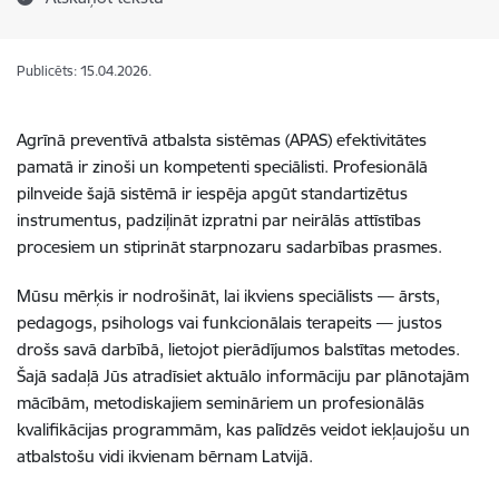
Publicēts: 15.04.2026.
Agrīnā preventīvā atbalsta sistēmas (APAS) efektivitātes
pamatā ir zinoši un kompetenti speciālisti. Profesionālā
pilnveide šajā sistēmā ir iespēja apgūt standartizētus
instrumentus, padziļināt izpratni par neirālās attīstības
procesiem un stiprināt starpnozaru sadarbības prasmes.
Mūsu mērķis ir nodrošināt, lai ikviens speciālists — ārsts,
pedagogs, psihologs vai funkcionālais terapeits — justos
drošs savā darbībā, lietojot pierādījumos balstītas metodes.
Šajā sadaļā Jūs atradīsiet aktuālo informāciju par plānotajām
mācībām, metodiskajiem semināriem un profesionālās
kvalifikācijas programmām, kas palīdzēs veidot iekļaujošu un
atbalstošu vidi ikvienam bērnam Latvijā.