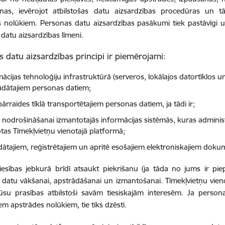
šanas, ievērojot atbilstošas datu aizsardzības procedūras un
 nolūkiem. Personas datu aizsardzības pasākumi tiek pastāvīgi uz
datu aizsardzības līmeni.
 datu aizsardzības principi ir piemērojami:
mācijas tehnoloģiju infrastruktūrā (serveros, lokālajos datortīklos
ādātajiem personas datiem;
ārraides tīklā transportētajiem personas datiem, ja tādi ir;
 nodrošināšanai izmantotajās informācijas sistēmās, kuras administr
otas Tīmekļvietņu vienotajā platformā;
ādātajiem, reģistrētajiem un apritē esošajiem elektroniskajiem dok
iesības jebkurā brīdī atsaukt piekrišanu (ja tāda no jums ir piep
datu vākšanai, apstrādāšanai un izmantošanai. Tīmekļvietņu vien
jūsu prasības atbilstoši savām tiesiskajām interesēm. Ja person
em apstrādes nolūkiem, tie tiks dzēsti.