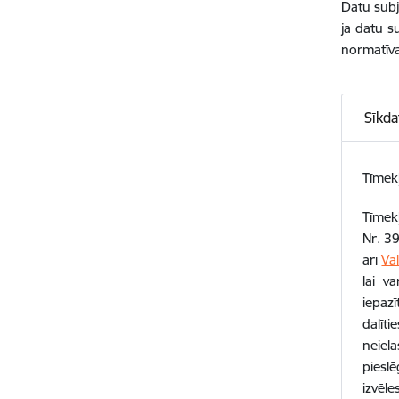
Datu subj
ja datu s
normatīva
Sīkda
Tīmekļ
Tīmekļ
Nr. 3
arī
Va
lai v
iepazī
dalīti
neiel
pieslē
izvēle