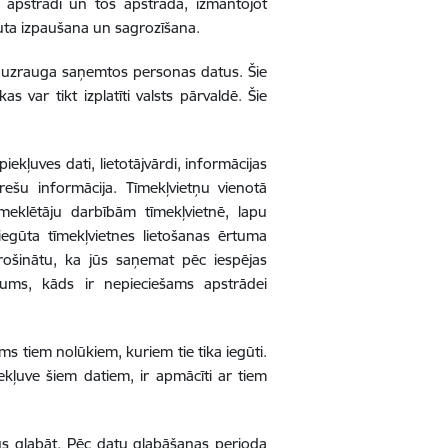
u apstrādi un tos apstrādā, izmantojot
auta izpaušana un sagrozīšana.
s uzrauga saņemtos personas datus. Šie
s var tikt izplatīti valsts pārvaldē. Šie
iekļuves dati, lietotājvārdi, informācijas
rešu informācija. Tīmekļvietņu vienotā
meklētāju darbībām tīmekļvietnē, lapu
 iegūta tīmekļvietnes lietošanas ērtuma
rošinātu, ka jūs saņemat pēc iespējas
ums, kāds ir nepieciešams apstrādei
šams tiem nolūkiem, kuriem tie tika iegūti.
ekļuve šiem datiem, ir apmācīti ar tiem
s glabāt. Pēc datu glabāšanas perioda