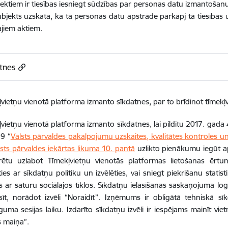
ektiem ir tiesības iesniegt sūdzības par personas datu izmantošanu 
ubjekts uzskata, ka tā personas datu apstrāde pārkāpj tā tiesības
jiem aktiem.
tnes
vietņu vienotā platforma izmanto sīkdatnes, par to brīdinot tīmekļv
vietņu vienotā platforma izmanto sīkdatnes, lai pildītu 2017. gada 
99 “
Valsts pārvaldes pakalpojumu uzskaites, kvalitātes kontroles u
lsts pārvaldes iekārtas likuma 10. pantā
uzlikto pienākumu iegūt ap
arētu uzlabot Tīmekļvietņu vienotās platformas lietošanas ērt
ties ar sīkdatņu politiku un izvēlēties, vai sniegt piekrišanu statist
es ar saturu sociālajos tīklos. Sīkdatņu ielasīšanas saskaņojuma lo
asīt, norādot izvēli “Noraidīt”. Izņēmums ir obligātā tehniskā sī
guma sesijas laiku. Izdarīto sīkdatņu izvēli ir iespējams mainīt viet
s maiņa”.