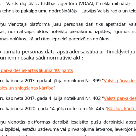
s – Valsts digitālās attīstības aģentūra (VDAA), tīmekļa mitinātājs –
n tehnisko pakalpojumu nodrošinātājs – Latvijas Valsts radio un telev
tņu vienotajā platformā jūsu personas dati tiks apstrādāti vals
as, normatīvajos aktos noteikto pienākumu izpildes, līgumos not
nas nolūkos, kā arī citos iepriekš paredzētos nolūkos.
o pamatu personas datu apstrādei saistībā ar Tīmekļvietņu
umiem nosaka šādi normatīvie akti:
s pārvaldes iekārtas likuma 10. pants
ru kabineta 2017. gada 4. jūlija noteikumi Nr. 399 “
Valsts pārvalde
oles un sniegšanas kārtība
”
ru kabineta 2017. gada 4. jūlija noteikumi Nr. 402 “
Valsts pārvald
tru kabineta 2020. gada 14. jūlija noteikumi Nr. 445 "
Kārtība, kādā 
etņu vienotās platformas darbībā iesaistīto pušu darbinieki ap
 izpildei, iestāžu uzdevumā vai pilnvarojuma ietvaros, ievērojot