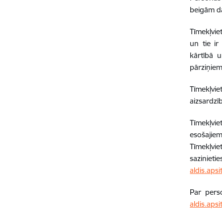
beigām dat
Tīmekļvie
un tie ir
kārtībā 
pārziņiem
Tīmekļvi
aizsardzī
Tīmekļvie
esošajiem
Tīmekļvie
sazinieti
aldis.aps
Par pers
aldis.aps