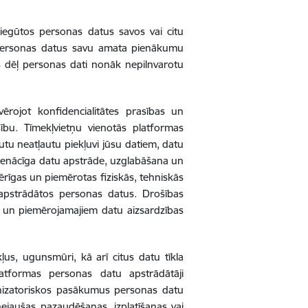
 iegūtos personas datus savos vai citu
 personas datus savu amata pienākumu
as dēļ personas dati nonāk nepilnvarotu
vērojot konfidencialitātes prasības un
ību. Tīmekļvietņu vienotās platformas
tu neatļautu piekļuvi jūsu datiem, datu
pienācīga datu apstrāde, uzglabāšana un
amērīgas un piemērotas fiziskās, tehniskās
 apstrādātos personas datus. Drošības
bām un piemērojamajiem datu aizsardzības
ļus, ugunsmūri, kā arī citus datu tīkla
atformas personas datu apstrādātāji
ganizatoriskos pasākumus personas datu
nejaušas pazaudēšanas, izplatīšanas vai