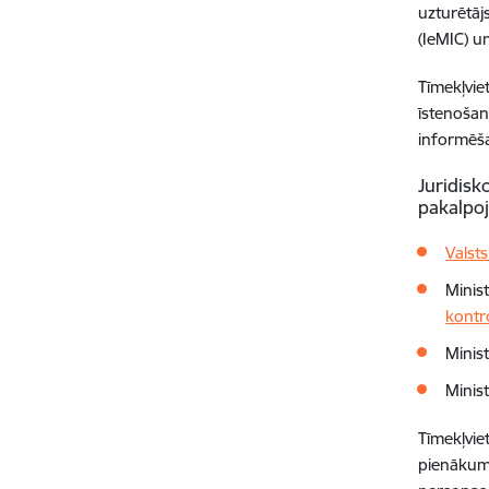
uzturētāj
(IeMIC) u
Tīmekļvie
īstenošan
informēša
Juridisk
pakalpoj
Valst
Minist
kontr
Minist
Minis
Tīmekļvi
pienākumu