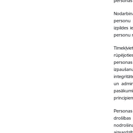
personas 
Nodarbinā
personu 
izpildes 
personu r
Tīmekļvie
rūpējoti
personas 
izpaušanu
integritā
un admin
pasākumi 
principie
Personas 
drošības
nodrošin
aizsardzī