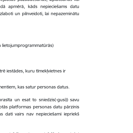
 tādā apmērā, kāds nepieciešams datu
laboti un pilnveidoti, lai nepazeminātu
 un lietojumprogrammatūrās)
ē iestādes, kuru tīmekļvietnes ir
umentiem, kas satur personas datus.
rasīta un esat to sniedzis(-gusi)) savu
otās platformas personas datu pārzinis
as dati vairs nav nepieciešami iepriekš