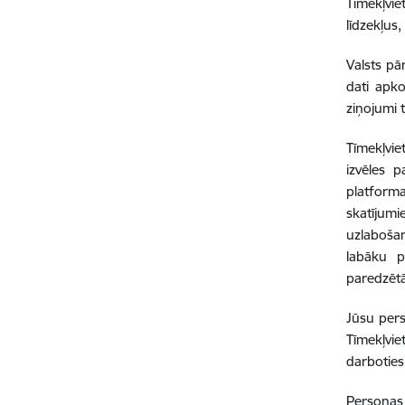
Tīmekļvie
līdzekļus
Valsts pā
dati apko
ziņojumi 
Tīmekļviet
izvēles 
platform
skatījumi
uzlaboša
labāku p
paredzētā
Jūsu perso
Tīmekļvie
darboties
Personas