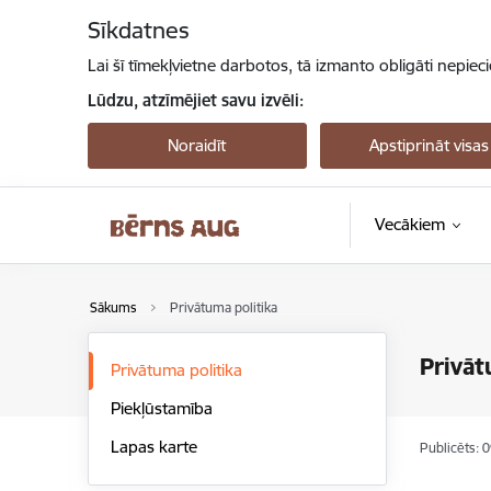
Pāriet uz lapas saturu
Sīkdatnes
Lai šī tīmekļvietne darbotos, tā izmanto obligāti nepiec
Lūdzu, atzīmējiet savu izvēli:
Noraidīt
Apstiprināt visas
Vecākiem
Sākums
Privātuma politika
Privāt
Privātuma politika
Piekļūstamība
Lapas karte
Publicēts: 