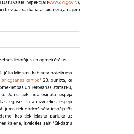
Datu valsts inspekcijai (
www.dvi.gov.lv
),
 un brīvības saskaņā ar piemērojamajiem
ietnes lietotājus un apmeklētājus.
4. jūlija Ministru kabineta noteikumu
n sniegšanas kārtība
” 23. punktā, kā
meklētības un lietošanas statistiku,
umu. Jums tiek nodrošināta iespēja
ikas ieguvei, kā arī izvēlēties iespēju
gā, jums tiek nodrošināta iespēja tās
kdatne, kas tiek ielasīta pārlūkā uz
nes kājenē, izvēloties saiti “Sīkdatņu