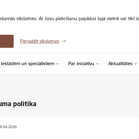
iešamās sīkdatnes. Ar Jūsu piekrišanu papildus šajā vietnē var tikt i
Pārvaldīt sīkdatnes
Iestādēm un speciālistiem
Par iniciatīvu
Aktualitātes
uma politika
09.04.2026.