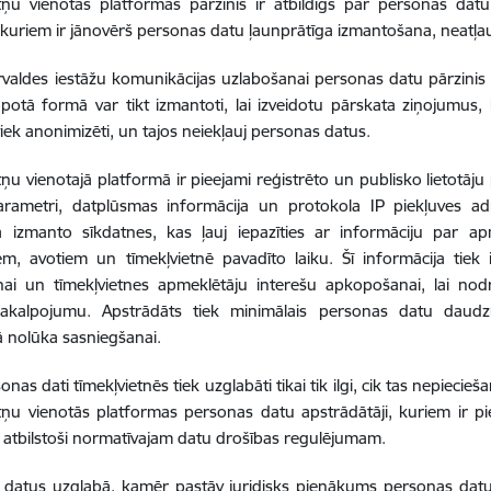
tņu vienotās platformas pārzinis ir atbildīgs par personas dat
, kuriem ir jānovērš personas datu ļaunprātīga izmantošana, neatļ
rvaldes iestāžu komunikācijas uzlabošanai personas datu pārzini
potā formā var tikt izmantoti, lai izveidotu pārskata ziņojumus, ka
tiek anonimizēti, un tajos neiekļauj personas datus.
ņu vienotajā platformā ir pieejami reģistrēto un publisko lietotāju p
parametri, datplūsmas informācija un protokola IP piekļuves ad
a izmanto sīkdatnes, kas ļauj iepazīties ar informāciju par ap
em, avotiem un tīmekļvietnē pavadīto laiku. Šī informācija tiek
nai un tīmekļvietnes apmeklētāju interešu apkopošanai, lai nod
akalpojumu. Apstrādāts tiek minimālais personas datu daudz
 nolūka sasniegšanai.
nas dati tīmekļvietnēs tiek uzglabāti tikai tik ilgi, cik tas nepiecie
tņu vienotās platformas personas datu apstrādātāji, kuriem ir pi
 atbilstoši normatīvajam datu drošības regulējumam.
 datus uzglabā, kamēr pastāv juridisks pienākums personas datu