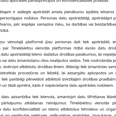
datu apstrādes pamatprincipus un konfidencialitātes prasības.
tajam ir aizliegts apstrādāt amata pienākumu izpildes ietvaros
personīgajos nolūkos. Personas datu apstrādātāji, apstrādājot
ietvaros, pēc iespējas samazina risku, ka darbības vai bezdarbīb
īcībā.
tņu vienotajā platformā jūsu personas dati tiek apstrādāti, ie
es par Tīmekļvietņu vienotās platformas rīcībā esošo datu droš
datu apstrādātāji īsteno dažādus drošības pasākumus, lai nepieļau
 vai datu izmantošanu citos neatļautos veidos. Tiek nodrošināta 
te, ievērojot atbilstošu drošības līmeni. Attiecīgi tiek izmantotas s
istratīvās procedūras un līdzekļi, lai aizsargātu apkopotos un
tiek pastāvīgi pilnveidoti atbilstoši izvirzītajām drošības prasī
m un tādā apmērā, kāds ir nepieciešams datu apstrādes nolūkiem.
datu aizsardzība tiek īstenota, izmantojot datu šifrēšanas līdzek
 pārkāpumu atklāšanas risinājumus. Tīmekļvietņu vienotās pl
a datu konfidencialitāti un īsteno atbilstošus tehniskos un or
bai no neatļautas piekļuves, nelikumīgas apstrādes, izpaušanas, 