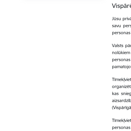
Vispār
Jūsu priv
savu pers
personas 
Valsts pā
nolūkiem 
personas 
pamatojot
Tīmekļvie
organizē
kas snie
aizsardz
(Vispārīg
Tīmekļvie
personas 