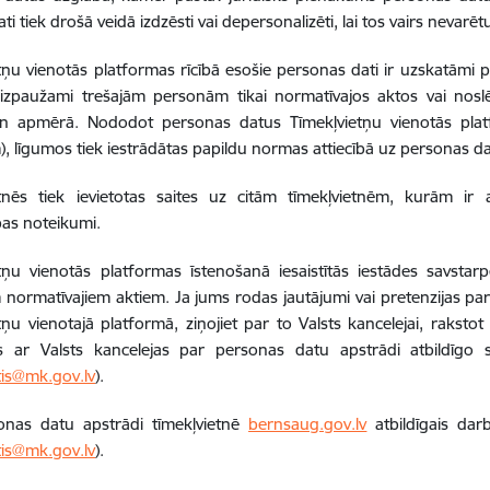
i tiek drošā veidā izdzēsti vai depersonalizēti, lai tos vairs nevarētu
tņu vienotās platformas rīcībā esošie personas dati ir uzskatāmi 
 izpaužami trešajām personām tikai normatīvajos aktos vai nosl
un apmērā. Nododot personas datus Tīmekļvietņu vienotās plat
), līgumos tiek iestrādātas papildu normas attiecībā uz personas da
etnēs tiek ievietotas saites uz citām tīmekļvietnēm, kurām ir 
bas noteikumi.
tņu vienotās platformas īstenošanā iesaistītās iestādes savstar
 normatīvajiem aktiem. Ja jums rodas jautājumi vai pretenzijas pa
tņu vienotajā platformā, ziņojiet par to Valsts kancelejai, raksto
es ar Valsts kancelejas par personas datu apstrādi atbildīgo sp
itis@mk.gov.lv
).
onas datu apstrādi tīmekļvietnē
bernsaug.gov.lv
atbildīgais darb
itis@mk.gov.lv
).