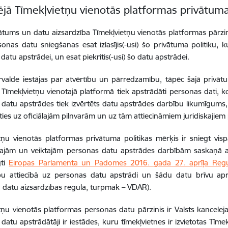
ējā Tīmekļvietņu vienotās platformas privātuma
ātums un datu aizsardzība Tīmekļvietņu vienotās platformas pārzin
onas datu sniegšanas esat izlasījis(-usi) šo privātuma politiku, k
datu apstrādei, un esat piekritis(-usi) šo datu apstrādei.
rvalde iestājas par atvērtību un pārredzamību, tāpēc šajā privātu
Tīmekļvietņu vienotajā platformā tiek apstrādāti personas dati, ko
datu apstrādes tiek izvērtēts datu apstrādes darbību likumīgums, 
ies uz oficiālajām pilnvarām un uz tām attiecināmiem juridiskajie
tņu vienotās platformas privātuma politikas mērķis ir sniegt visp
tajām un veiktajām personas datu apstrādes darbībām saskaņā a
gti
Eiropas Parlamenta un Padomes 2016. gada 27. aprīļa Regu
ību attiecībā uz personas datu apstrādi un šādu datu brīvu apr
ā datu aizsardzības regula, turpmāk – VDAR).
tņu vienotās platformas personas datu pārzinis ir Valsts kancelej
datu apstrādātāji ir iestādes, kuru tīmekļvietnes ir izvietotas Tīm