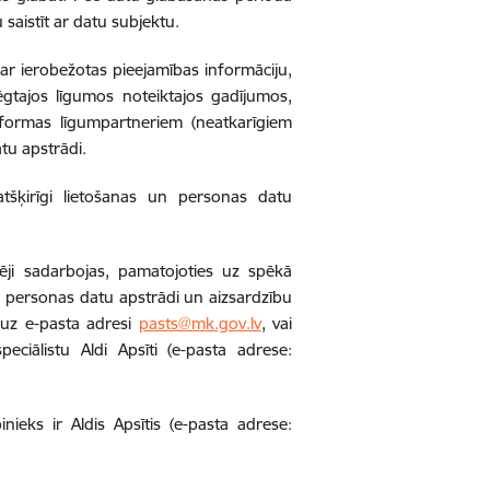
 saistīt ar datu subjektu.
par ierobežotas pieejamības informāciju,
ēgtajos līgumos noteiktajos gadījumos,
formas līgumpartneriem (neatkarīgiem
tu apstrādi.
atšķirīgi lietošanas un personas datu
pēji sadarbojas, pamatojoties uz spēkā
r personas datu apstrādi un aizsardzību
t uz e-pasta adresi
pasts@mk.gov.lv
, vai
eciālistu Aldi Apsīti (e-pasta adrese:
inieks ir Aldis Apsītis (e-pasta adrese: