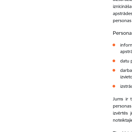
iznīcinā
apstrādes
personas 
Personas
infor
apstr
datu p
darba
izviet
izstr
Jums ir t
personas 
izvērtēs 
noteiktaji