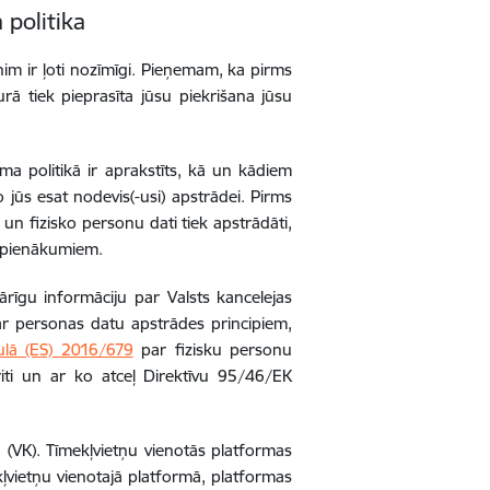
 politika
im ir ļoti nozīmīgi. Pieņemam, ka pirms
urā tiek pieprasīta jūsu piekrišana jūsu
ma politikā ir aprakstīts, kā un kādiem
 jūs esat nodevis(-usi) apstrādei. Pirms
un fizisko personu dati tiek apstrādāti,
m pienākumiem.
ārīgu informāciju par Valsts kancelejas
r personas datu apstrādes principiem,
lā (ES) 2016/679
par fizisku personu
iti un ar ko atceļ Direktīvu 95/46/EK
a (VK). Tīmekļvietņu vienotās platformas
ekļvietņu vienotajā platformā, platformas