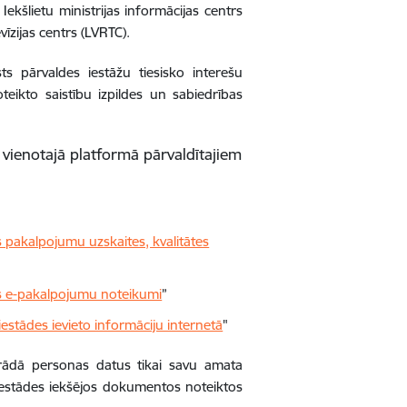
 Iekšlietu ministrijas informācijas centrs
īzijas centrs (LVRTC).
ts pārvaldes iestāžu tiesisko interešu
eikto saistību izpildes un sabiedrības
 vienotajā platformā pārvaldītajiem
s pakalpojumu uzskaites, kvalitātes
es e-pakalpojumu noteikumi
”
iestādes ievieto informāciju internetā
"
strādā personas datus tikai savu amata
 iestādes iekšējos dokumentos noteiktos