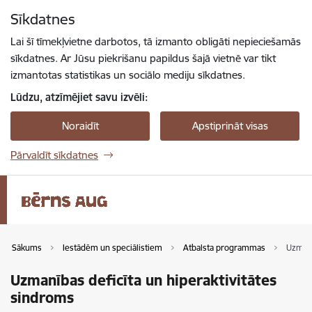
Pāriet uz lapas saturu
Sīkdatnes
Spied
lai meklētu
Enter
Lai šī tīmekļvietne darbotos, tā izmanto obligāti nepieciešamās
sīkdatnes. Ar Jūsu piekrišanu papildus šajā vietnē var tikt
izmantotas statistikas un sociālo mediju sīkdatnes.
Lūdzu, atzīmējiet savu izvēli:
Noraidīt
Apstiprināt visas
Pārvaldīt sīkdatnes
Sākums
Iestādēm un speciālistiem
Atbalsta programmas
Uzmanī
Uzmanības deficīta un hiperaktivitātes
sindroms