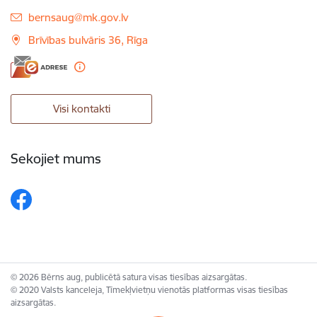
E-pasts:
bernsaug@mk.gov.lv
Brīvības bulvāris 36, Rīga
Visi kontakti
Sekojiet mums
© 2026 Bērns aug, publicētā satura visas tiesības aizsargātas.
© 2020 Valsts kanceleja, Tīmekļvietņu vienotās platformas visas tiesības
aizsargātas.