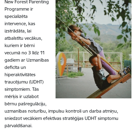
New Forest Parenting
Programme ir
specializēta
intervence, kas
izstrādāta, lai
atbalstītu vecākus,
kuriem ir bērni
vecumā no 3 līdz 11
gadiem ar Uzmanības
deficīta un
hiperaktivitātes
traucējumu (UDHT)
simptomiem. Tās
mērķis ir uzlabot
bērnu pašregulāciju,
uzmanības noturību, impulsu kontroli un darba atmiņu,
sniedzot vecākiem efektīvas stratēģijas UDHT simptomu
pārvaldīšanai.