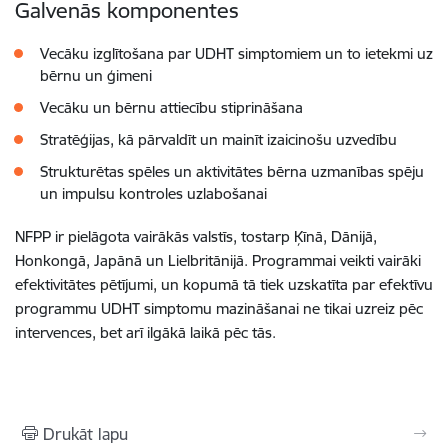
Galvenās komponentes
Vecāku izglītošana par UDHT simptomiem un to ietekmi uz
bērnu un ģimeni
Vecāku un bērnu attiecību stiprināšana
Stratēģijas, kā pārvaldīt un mainīt izaicinošu uzvedību
Strukturētas spēles un aktivitātes bērna uzmanības spēju
un impulsu kontroles uzlabošanai
NFPP ir pielāgota vairākās valstīs, tostarp Ķīnā, Dānijā,
Honkongā, Japānā un Lielbritānijā. Programmai veikti vairāki
efektivitātes pētījumi, un kopumā tā tiek uzskatīta par efektīvu
programmu UDHT simptomu mazināšanai ne tikai uzreiz pēc
intervences, bet arī ilgākā laikā pēc tās.
Drukāt lapu