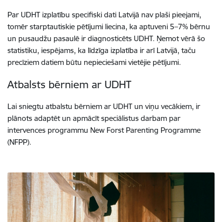
Par UDHT izplatību specifiski dati Latvijā nav plaši pieejami,
tomēr starptautiskie pētījumi liecina, ka aptuveni 5–7% bērnu
un pusaudžu pasaulē ir diagnosticēts UDHT. Ņemot vērā šo
statistiku, iespējams, ka līdzīga izplatība ir arī Latvijā, taču
precīziem datiem būtu nepieciešami vietējie pētījumi.
Atbalsts bērniem ar UDHT
Lai sniegtu atbalstu bērniem ar UDHT un viņu vecākiem, ir
plānots adaptēt un apmācīt speciālistus darbam par
intervences programmu New Forst Parenting Programme
(NFPP).