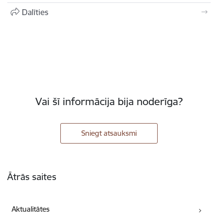
Dalīties
Vai šī informācija bija noderīga?
Sniegt atsauksmi
Kājene
Ātrās saites
Aktualitātes