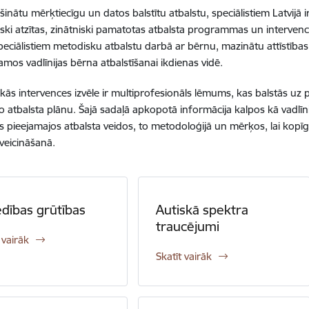
inātu mērķtiecīgu un datos balstītu atbalstu, speciālistiem Latvijā i
ski atzītas, zinātniski pamatotas atbalsta programmas un intervences.
peciālistiem metodisku atbalstu darbā ar bērnu, mazinātu attīstība
amos vadlīnijas bērna atbalstīšanai ikdienas vidē.
ākās intervences izvēle ir multiprofesionāls lēmums, kas balstās uz 
lo atbalsta plānu. Šajā sadaļā apkopotā informācija kalpos kā vadlīn
es pieejamajos atbalsta veidos, to metodoloģijā un mērķos, lai kopīg
 veicināšanā.
dības grūtības
Autiskā spektra
traucējumi
 vairāk
Skatīt vairāk