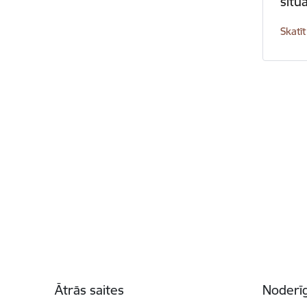
situā
Skatīt
Kājene
Ātrās saites
Noderīg