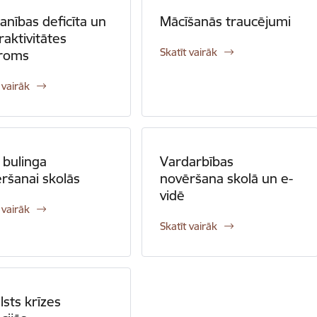
nības deficīta un
Mācīšanās traucējumi
raktivitātes
Skatīt vairāk
droms
 vairāk
 bulinga
Vardarbības
ršanai skolās
novēršana skolā un e-
vidē
 vairāk
Skatīt vairāk
lsts krīzes