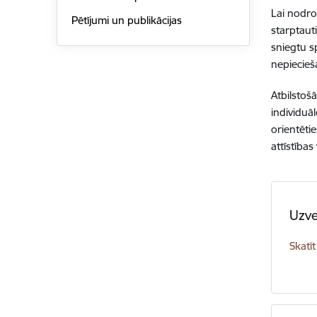
Lai nodroš
Pētījumi un publikācijas
starptauti
sniegtu s
nepiecieš
Atbilstoš
individuā
orientēti
attīstības
Uzve
Skatīt