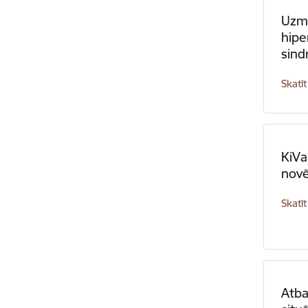
Uzma
hipe
sin
Skatīt
KiVa
novē
Skatīt
Atba