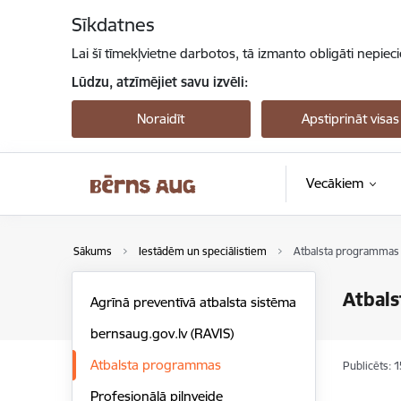
Pāriet uz lapas saturu
Sīkdatnes
Lai šī tīmekļvietne darbotos, tā izmanto obligāti nepiec
Lūdzu, atzīmējiet savu izvēli:
Noraidīt
Apstiprināt visas
Vecākiem
Sākums
Iestādēm un speciālistiem
Atbalsta programmas
Atbal
Agrīnā preventīvā atbalsta sistēma
bernsaug.gov.lv (RAVIS)
Atbalsta programmas
Publicēts: 
Profesionālā pilnveide