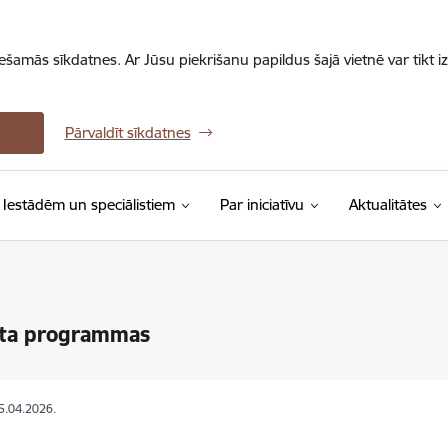
iešamās sīkdatnes. Ar Jūsu piekrišanu papildus šajā vietnē var tikt i
Pārvaldīt sīkdatnes
Iestādēm un speciālistiem
Par iniciatīvu
Aktualitātes
sta programmas
15.04.2026.