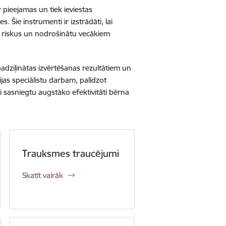
r pieejamas un tiek ieviestas
 Šie instrumenti ir izstrādāti, lai
s riskus un nodrošinātu vecākiem
padziļinātas izvērtēšanas rezultātiem un
ijas speciālistu darbam, palīdzot
i sasniegtu augstāko efektivitāti bērna
Trauksmes traucējumi
Skatīt vairāk