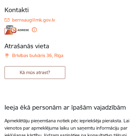
Kontakti
E-pasts:
bernsaug@mk.gov.lv
Atrašanās vieta
Brīvības bulvāris 36, Rīga
Kā mūs atrast?
Ieeja ēkā personām ar īpašām vajadzībām
Apmeklētāju pieņemšana notiek pēc iepriekšēja pieraksta. Lai
vienotos par apmeklējuma laiku un saņemtu informāciju par
iekļūšanas kārtību, lūdzam sazināties pa konsultatīvo tālruni