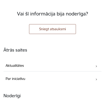
Vai šī informācija bija noderīga?
Sniegt atsauksmi
Kājene
Ātrās saites
Aktualitātes
Par iniciatīvu
Noderīgi