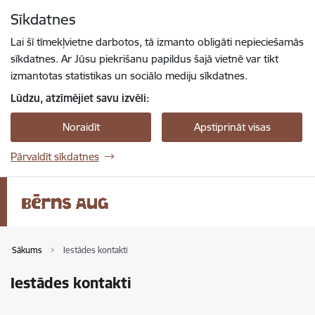
Pāriet uz lapas saturu
Sīkdatnes
Spied
lai meklētu
Enter
Lai šī tīmekļvietne darbotos, tā izmanto obligāti nepieciešamās
sīkdatnes. Ar Jūsu piekrišanu papildus šajā vietnē var tikt
izmantotas statistikas un sociālo mediju sīkdatnes.
Lūdzu, atzīmējiet savu izvēli:
Noraidīt
Apstiprināt visas
Pārvaldīt sīkdatnes
Sākums
Iestādes kontakti
Iestādes kontakti