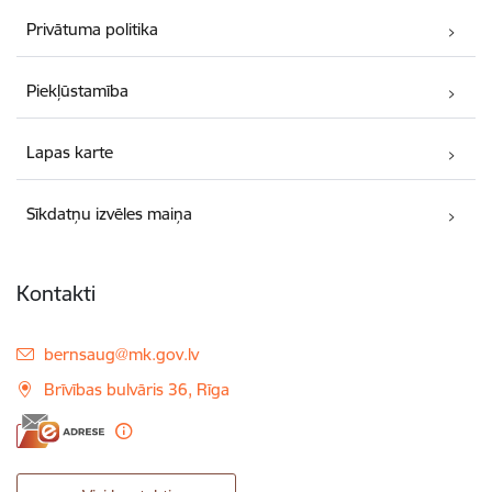
Privātuma politika
Piekļūstamība
Lapas karte
Sīkdatņu izvēles maiņa
Kontakti
E-pasts:
bernsaug@mk.gov.lv
Brīvības bulvāris 36, Rīga