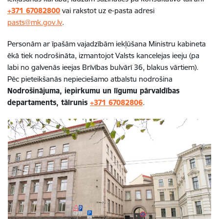
+371 67082800
vai rakstot uz e-pasta adresi
pasts@mk.gov.lv
.
Personām ar īpašām vajadzībām iekļūšana Ministru kabineta
ēkā tiek nodrošināta, izmantojot Valsts kancelejas ieeju (pa
labi no galvenās ieejas Brīvības bulvārī 36, blakus vārtiem).
Pēc pieteikšanās nepieciešamo atbalstu nodrošina
Nodrošinājuma, iepirkumu un līgumu pārvaldības
departaments, tālrunis
+371 67082806
.