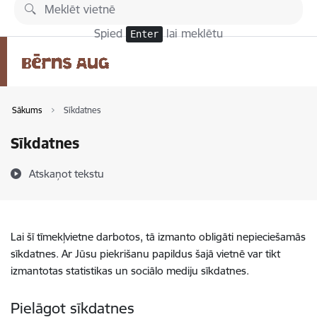
Pāriet uz lapas saturu
Spied
lai meklētu
Enter
Sākums
Sīkdatnes
Sīkdatnes
Atskaņot tekstu
Lai šī tīmekļvietne darbotos, tā izmanto obligāti nepieciešamās
sīkdatnes. Ar Jūsu piekrišanu papildus šajā vietnē var tikt
izmantotas statistikas un sociālo mediju sīkdatnes.
Pielāgot sīkdatnes