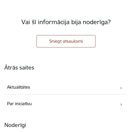
Vai šī informācija bija noderīga?
Sniegt atsauksmi
Kājene
Ātrās saites
Aktualitātes
Par iniciatīvu
Noderīgi