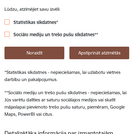
Lūdzu, atzīmējiet savu izvēli:
Statistikas sīkdatnes
*
Sociālo mediju un trešo pušu sīkdatnes
**
Noraidīt
Apstiprināt atzīmētās
*
Statistikas sīkdatnes - nepieciešamas, lai uzlabotu vietnes
darbību un pakalpojumus.
**
Sociālo mediju un trešo pušu sīkdatnes - nepieciešamas, lai
Jūs varētu dalīties ar saturu sociālajos medijos vai skatīt
mājaslapai pievienoto trešo pušu saturu, piemēram, Google
Maps, PowerBI vai citus.
Detalizētāka informācija par izmantotajām