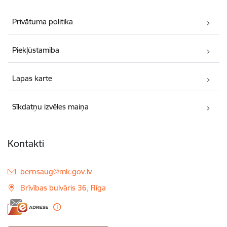
Privātuma politika
Piekļūstamība
Lapas karte
Sīkdatņu izvēles maiņa
Kontakti
E-pasts:
bernsaug@mk.gov.lv
Brīvības bulvāris 36, Rīga